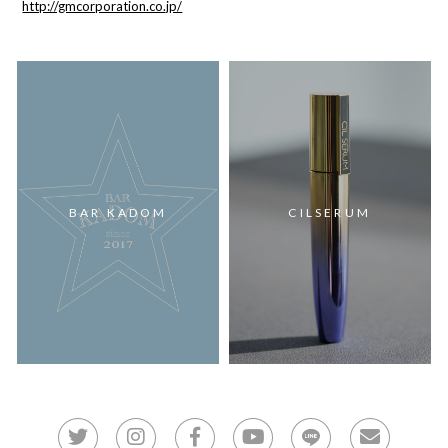
http://gmcorporation.co.jp/
BAR KADOM
CILSERUM