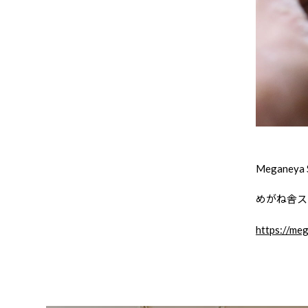
Meganeya S
めがね舎ス
https://me