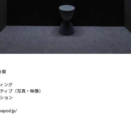
d 槃
ィング
ティブ（写真・映像）
ション
napod.jp/